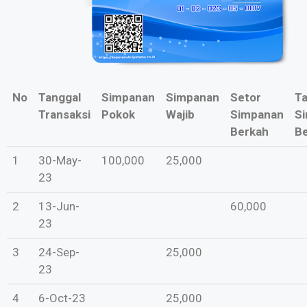
No
Tanggal
Simpanan
Simpanan
Setor
Ta
Transaksi
Pokok
Wajib
Simpanan
S
Berkah
B
1
30-May-
100,000
25,000
23
2
13-Jun-
60,000
23
3
24-Sep-
25,000
23
4
6-Oct-23
25,000