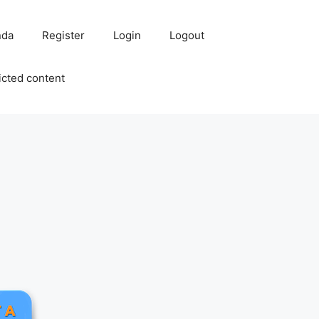
nda
Register
Login
Logout
icted content