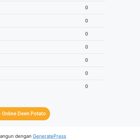
0
0
0
0
0
0
0
 Online Deen Potato
bangun dengan
GeneratePress