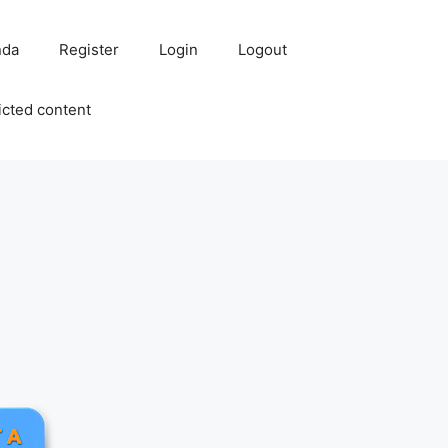
nda
Register
Login
Logout
icted content