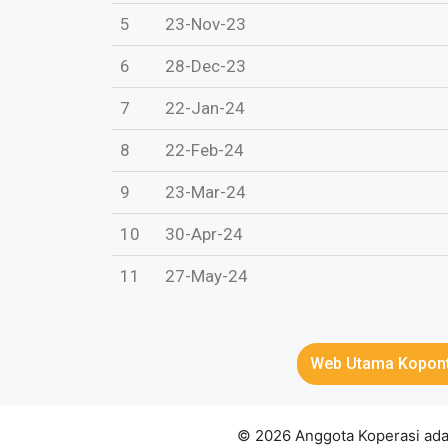
5
23-Nov-23
6
28-Dec-23
7
22-Jan-24
8
22-Feb-24
9
23-Mar-24
10
30-Apr-24
11
27-May-24
Web Utama Kopon
© 2026 Anggota Koperasi ada